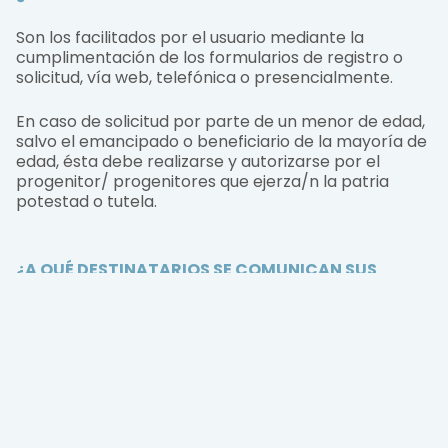
Son los facilitados por el usuario mediante la
cumplimentación de los formularios de registro o
solicitud, vía web, telefónica o presencialmente.
En caso de solicitud por parte de un menor de edad,
salvo el emancipado o beneficiario de la mayoría de
edad, ésta debe realizarse y autorizarse por el
progenitor/ progenitores que ejerza/n la patria
potestad o tutela.
¿A QUÉ DESTINATARIOS SE COMUNICAN SUS
DATOS?
Compartimos sus Datos Personales con nuestras
empresas afiliadas, socios comerciales, proveedores
de servicios, plataformas y organizaciones (como
CEIC, CSIE e IEE) tanto dentro como fuera del EEE.
Hemos puesto en marcha las garantías apropiadas
para la transferencia de sus Datos Personales fuera