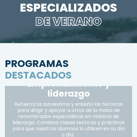
ESPECIALIZADOS
DE VERANO
PROGRAMAS
DESTACADOS
Emprendimiento y
liderazgo
Refuerza la autoestima y enseña las técnicas
para dirigir y apoyar a otros de la mano de
renombrados especialistas en materia de
liderazgo. Combina clases teóricas y prácticas
para que nuestros alumnos lo utilicen en su día
a día.