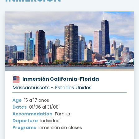
Inmersión California-Florida
?version=1.0&t=1722874953497
Massachussets - Estados Unidos
Age
15 a 17 años
Dates
01/06 al 31/08
Accommodation
Familia
Departure
Individual
Programs
Inmersión sin clases