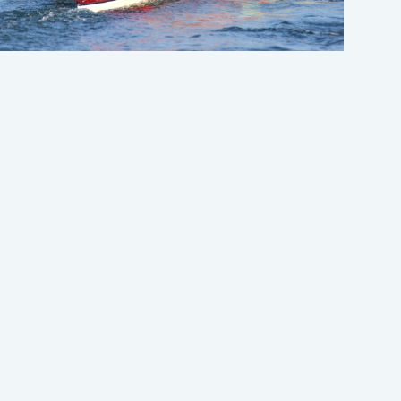
There was an error when loading the
"text" field.
grama que te interesa
Año escolar