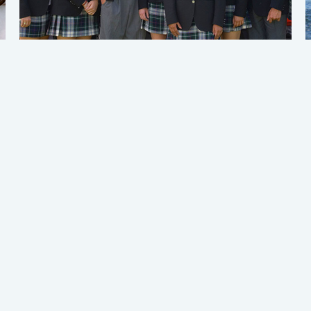
 field.
There was an error when loading the
"text" field.
Pro
 field.