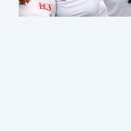
¡TE LLAMAMOS!
There was an error when loading the "text"
Fecha de nacimiento
There was an error when loading the "text"