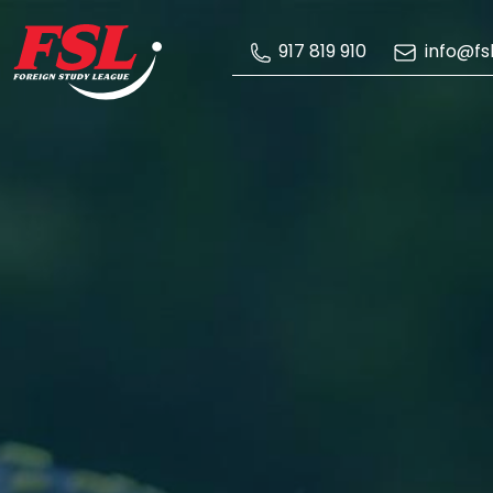
Skip to Main Content
info@fsl
917 819 910