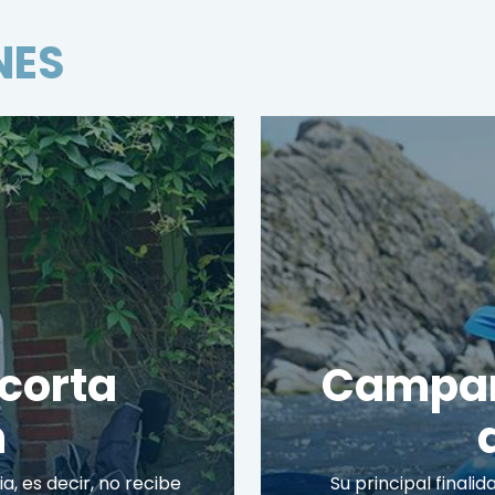
NES
corta
Campam
n
a, es decir, no recibe
Su principal finalid