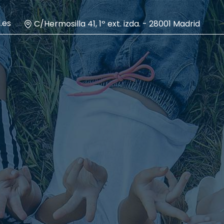
.es
C/Hermosilla 41, 1º ext. izda. - 28001 Madrid