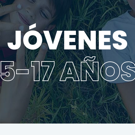
JÓVENES
5-17 AÑO