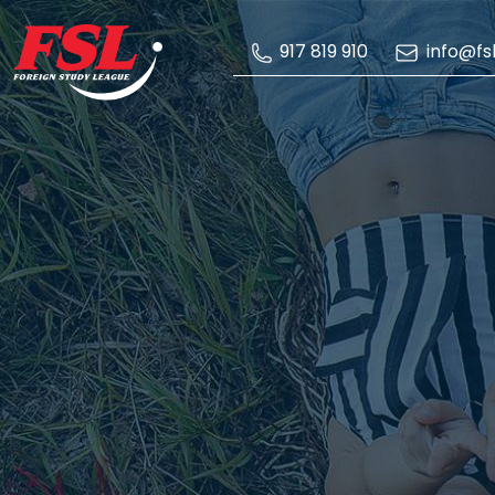
Skip to Main Content
info@fsl
917 819 910