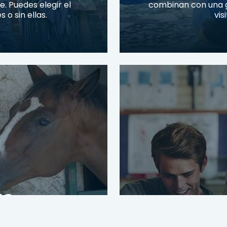
 Puedes elegir el
combinan con una g
o sin ellas.
vis
as
ados
Jun