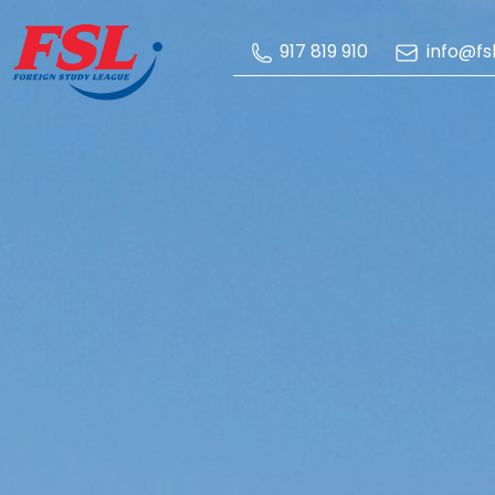
Skip to Main Content
info@fsl
917 819 910