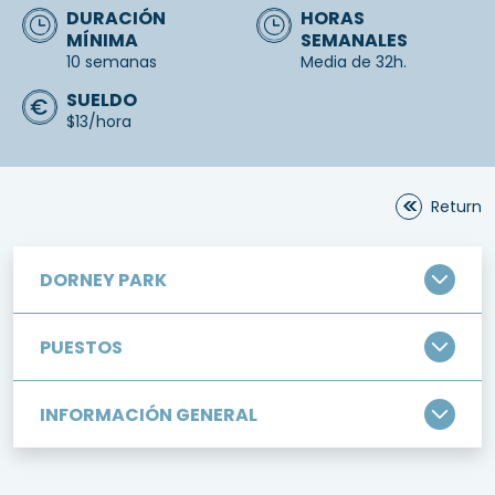
DURACIÓN
HORAS
MÍNIMA
SEMANALES
10 semanas
Media de 32h.
SUELDO
$13/hora
Return
DORNEY PARK
PUESTOS
INFORMACIÓN GENERAL