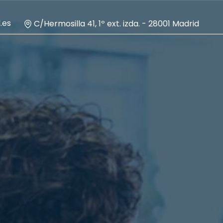
.es
C/Hermosilla 41, 1º ext. izda. - 28001 Madrid