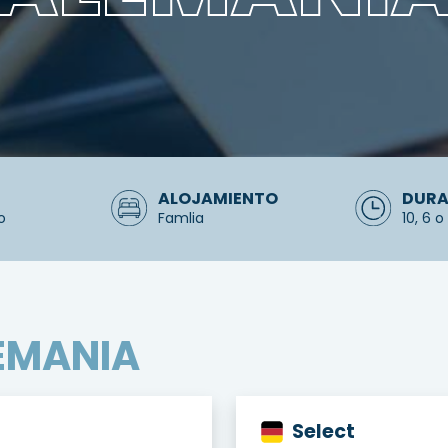
ALOJAMIENTO
DURA
to
Famlia
10, 6 
EMANIA
Select