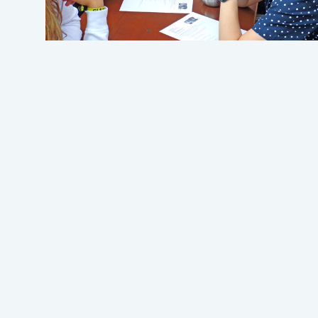
¡TE LLAMAMOS!
Se produjo un error al cargar el campo "te
Fecha de nacimiento
Se produjo un error al cargar el campo "te