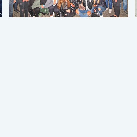
xt".
Se produjo un error al cargar el campo
"text".
Pro
xt".