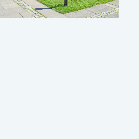
Se produjo un error al cargar el campo
"text".
grama que te interesa
Año escolar