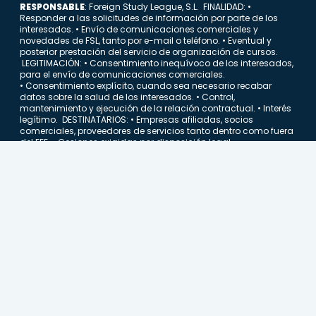
Requerido
RESPONSABLE
: Foreign Study League, S.L. FINALIDAD: •
Responder a las solicitudes de información por parte de los
interesados. • Envío de comunicaciones comerciales y
novedades de FSL, tanto por e-mail o teléfono. • Eventual y
posterior prestación del servicio de organización de cursos.
LEGITIMACIÓN: • Consentimiento inequívoco de los interesados,
para el envío de comunicaciones comerciales.
• Consentimiento explícito, cuando sea necesario recabar
datos sobre la salud de los interesados. • Control,
mantenimiento y ejecución de la relación contractual. • Interés
legítimo. DESTINATARIOS: • Empresas afiliadas, socios
comerciales, proveedores de servicios tanto dentro como fuera
del EEE. • Cesiones exigidas por disposición legal.
DERECHOS: Usted puede tiene derecho a acceder, a rectificar, a
limitar el tratamiento, a suprimir sus datos y a solicitar la
portabilidad de sus datos, tal y como se explica en la
información adicional. INFORMACIÓN ADICIONAL: Puede
consultar la información adicional y detallada sobre
Protección de Datos en nuestra Política de privacidad en
este enlace
.
Antes de enviar este formulario, debe leer la información básica
sobre Protección de Datos que se presente arriba.
Aviso Legal
<p><strong>RESPONSABLE</strong>:&nbsp;Foreign Study 
Acepta nuestra Política de Privacidad y Protección
de datos.