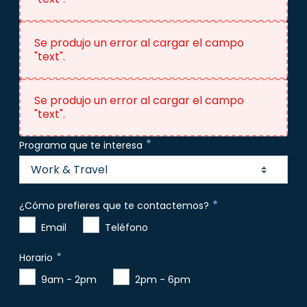
Se produjo un error al cargar el campo
"text".
Se produjo un error al cargar el campo
"text".
Programa que te interesa
Work & Travel
¿Cómo prefieres que te contactemos?
Email
Teléfono
¿Cómo prefieres que te contactemos?
Requerido
Horario
9am - 2pm
2pm - 6pm
Horario