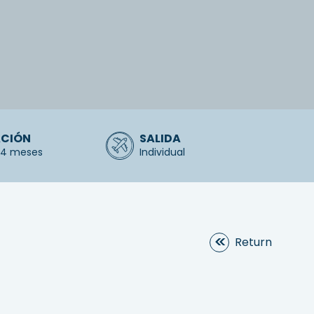
CIÓN
SALIDA
o 4 meses
Individual
Return