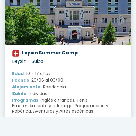
Leysin Summer Camp
?version=1.0&t=1722863585883
Leysin - Suiza
Edad
10 - 17 años
Fechas
29/06 al 09/08
Alojamiento
Residencia
Salida
Individual
Programas
Inglés o francés, Tenis,
Emprendimiento y Liderazgo, Programación y
Robótica, Aventuras y Artes escénicas