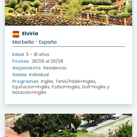
Elviria
?version=1.0&t=1722777648300
Marbella - España
Edad
5 - 18 años
Fechas
28/06 al 29/08
Alojamiento
Residencia
Salida
Individual
Programas
Inglés, Tenis/Pádel+Ingles,
Equitación+Inglés, Fútbol+Inglés, Golf+Inglés y
Natación+Inglés