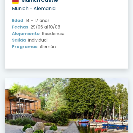
Munich Castle
?version=1.0&t=1722643694612
Munich - Alemania
Edad
14 - 17 años
Fechas
29/06 al 10/08
Alojamiento
Residencia
Salida
Individual
Programas
Alemán