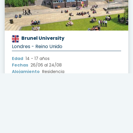
Brunel University
?version=1.0&t=1722643695163
Londres - Reino Unido
Edad
14 - 17 años
Fechas
26/06 al 24/08
Alojamiento
Residencia
Salida
Individual
Programas
Inglés